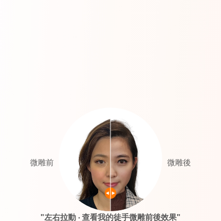
微雕前
微雕後
"左右拉動 ‧ 查看我的徒手微雕前後效果"