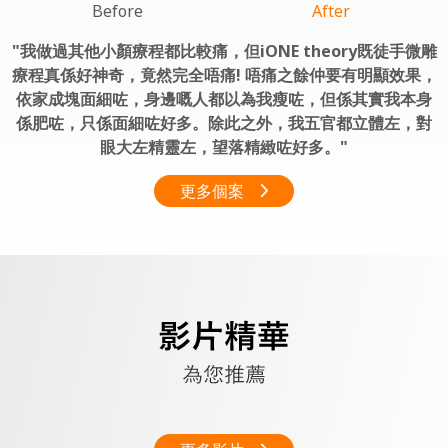
Before
After
我做過其他小顏療程都比較痛，但iONE theory既徒手微雕
療程真係好神奇，竟然完全唔痛! 唔痛之餘仲要有明顯效果，
依家成塊面細咗，身邊嘅人都以為我瘦咗，但係其實我本身
係肥咗，只係面細咗好多。除此之外，我五官都立體左，對
眼大左精靈左，望落精緻咗好多。
更多個案