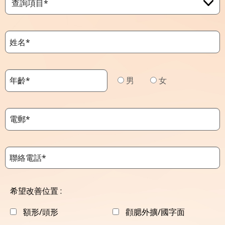
查詢項目*
男
女
希望改善位置 :
額形/頭形
顴腮外擴/國字面