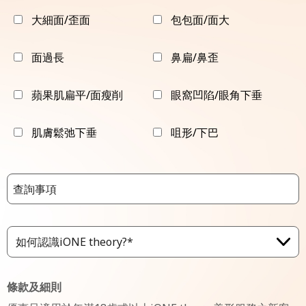
大細面/歪面
包包面/面大
面過長
鼻扁/鼻歪
蘋果肌扁平/面瘦削
眼窩凹陷/眼角下垂
肌膚鬆弛下垂
咀形/下巴
如何認識iONE theory?*
條款及細則