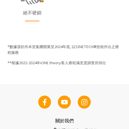
絕不硬銷
*數據源於尚本堂集團開業至2024年底, 以SINETECH®技術作出之療
程服務
**根據2022-2024年iONE theory客人療程滿意度調查所得出
關於我們