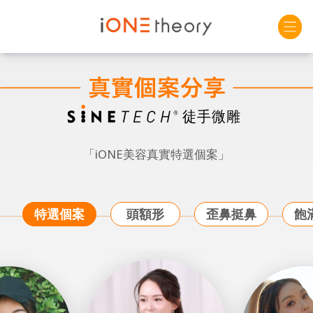
「iONE美容真實特選個案」
特選個案
頭額形
歪鼻挺鼻
飽