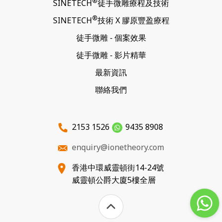
®
SINETECH
徒手微雕
療程及技術
®
SINETECH
技術 X
膠原豐盈療程
徒手微雕
-
個案效果
徒手微雕
-
影片精華
最新資訊
聯絡我們
2153 1526
9435 8908
enquiry@ionetheory.com
香港中環威靈頓街14-24號
威靈頓公爵大廈5樓全層