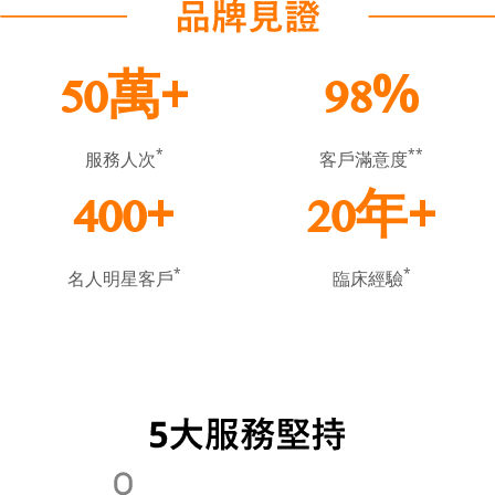
萬+
%
50
98
*
**
服務人次
客戶滿意度
+
年+
400
20
*
*
名人明星客戶
臨床經驗