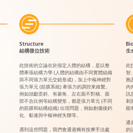
Structure
Bi
結構復位技術
生
此技術的立論在於假定人體的結構，是以整
此
體牽張結構力學 (人體的結構由不同實體組織
智
與不同張力單元交錯形成)，加上中樞神經對
胞
張力單元 (筋膜系統) 牽張力的調控來維繫。
內
例如頭顱歪斜、有菱角、左右面不對稱、面
訊
部不合比例等結構變形，都是張力單元 (不同
刺
的筋膜和結構組織) 出現問題，例如創傷後鈣
能
化、黏連與中樞神經失聯等。
通
遇到這些問題，我們會通過獨有按摩手法處
的