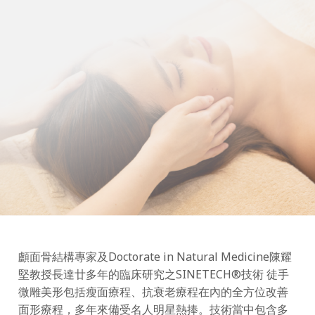
顱面骨結構專家及Doctorate in Natural Medicine陳耀
堅教授長達廿多年的臨床研究之SINETECH®️技術 徒手
微雕美形包括瘦面療程、抗衰老療程在內的全方位改善
面形療程，多年來備受名人明星熱捧。技術當中包含多