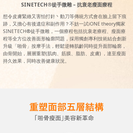
SINETECH®
徒手微雕
–
抗衰老瘦面療程
想令皮膚緊緻又害怕打針丶動刀等傳統方式會在臉上留下痕
跡，又擔心有後遺症和副作用？不妨一試iONE theory獨家
SINETECH®徒手微雕，一個療程包括抗衰老療程、瘦面療
程等全方位改善面形輪廓問題，採用獨創專利技術結合創新
升級「啪骨」按摩手法，輕鬆逆轉肌齡同時提升面部輪廓，
由骨開始，層層重塑(肌肉、筋膜、脂肪、皮膚) ，達至瘦面
持久效果，同時改善健康狀況。