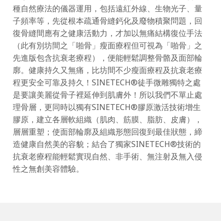
種自然療法的儀器運用，包括遠紅外線、生物光子、量
子頻率等，先從根本疏通骨縫鈣化及廢物積聚問題，回
復骨縫間應有之健康活動力，才加以無痛結構復位手法
（此有別坊間之「啪骨」瘦面療程但可視為「啪骨」之
先進版包含抗衰老療程），便能輕鬆調整骨骼及面部輪
廓。健康持久又無痛，比坊間不少瘦面療程及抗衰老療
程更安全可靠及持久！SINETECH®️徒手微雕獨特之處
是要讓美麗從骨子裡延伸到肌膚外！所以我們不單止處
理骨層，更同時以獨有SINETECH®️膠原激活技術增生
膠原，建立各層軟組織（肌肉、筋膜、脂肪、皮膚），
層層重塑；使面部輪廓及組織形態回復到最佳狀態，締
造健康自然美的容貌；結合了獨家SINETECH®️技術的
抗衰老療程能輕鬆實現自然、非手術、無注射及無入侵
性之無創美容體驗。