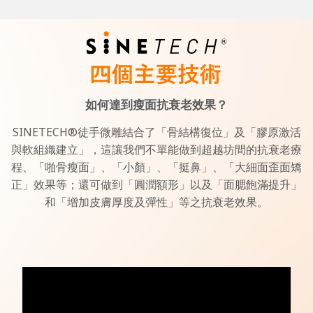
如何達到瘦面抗衰老效果？
SINETECH®️徒手微雕結合了「骨結構復位」及「膠原激活
與軟組織建立」，這讓我們不單能做到超越坊間的抗衰老療
程、「啪骨瘦面」、「小顏」、「挺鼻」、「大細面歪面矯
正」效果等；還可做到「圓潤額形」以及「面腮飽滿提升」
和「增加皮膚厚度及彈性」等之抗衰老效果。