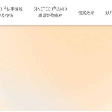
®
®
CH
徒手微雕
SINETECH
技術 X
個案效果
影
程及技術
膠原豐盈療程