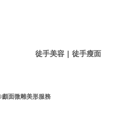
徒手美容 | 徒手瘦面
CH®顱面微雕美形服務