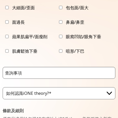
大細面/歪面
包包面/面大
面過長
鼻扁/鼻歪
蘋果肌扁平/面瘦削
眼窩凹陷/眼角下垂
肌膚鬆弛下垂
咀形/下巴
如何認識iONE theory?*
條款及細則