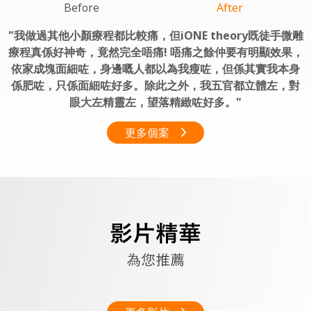
Before
After
我做過其他小顏療程都比較痛，但iONE theory既徒手微雕
療程真係好神奇，竟然完全唔痛! 唔痛之餘仲要有明顯效果，
依家成塊面細咗，身邊嘅人都以為我瘦咗，但係其實我本身
係肥咗，只係面細咗好多。除此之外，我五官都立體左，對
眼大左精靈左，望落精緻咗好多。
更多個案