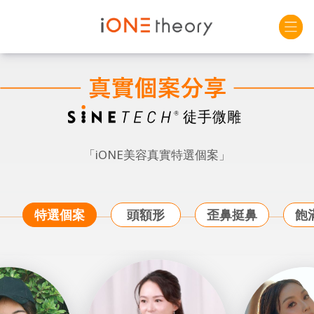
「iONE美容真實特選個案」
特選個案
頭額形
歪鼻挺鼻
飽