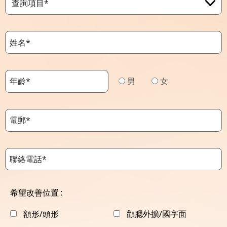
查詢項目*
男
女
希望改善位置 :
額形/頭形
顴腮外擴/國字面