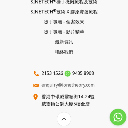
®
SINETECH
徒手微雕
療程及技術
®
SINETECH
技術 X
膠原豐盈療程
徒手微雕
-
個案效果
徒手微雕
-
影片精華
最新資訊
聯絡我們
2153 1526
9435 8908
enquiry@ionetheory.com
香港中環威靈頓街14-24號
威靈頓公爵大廈5樓全層