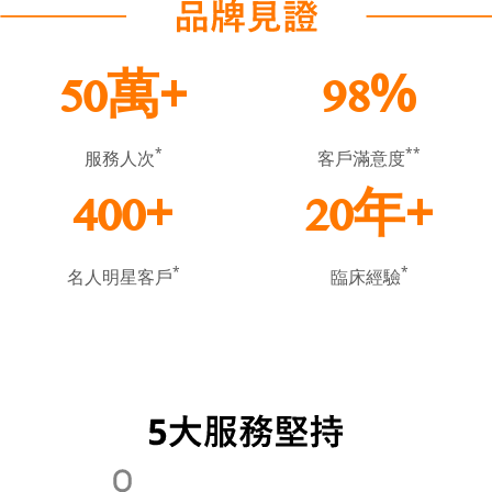
萬+
%
50
98
*
**
服務人次
客戶滿意度
+
年+
400
20
*
*
名人明星客戶
臨床經驗