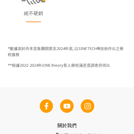
絕不硬銷
*數據源於尚本堂集團開業至2024年底, 以SINETECH®技術作出之療
程服務
**根據2022-2024年iONE theory客人療程滿意度調查所得出
關於我們