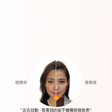
微雕前
微雕後
"左右拉動 ‧ 查看我的徒手微雕前後效果"