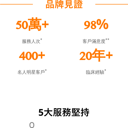
萬+
%
50
98
*
**
服務人次
客戶滿意度
+
年+
400
20
*
*
名人明星客戶
臨床經驗