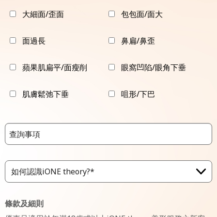
大細面/歪面
包包面/面大
面過長
鼻扁/鼻歪
蘋果肌扁平/面瘦削
眼窩凹陷/眼角下垂
肌膚鬆弛下垂
咀形/下巴
如何認識iONE theory?*
條款及細則