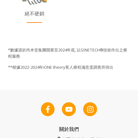
絕不硬銷
*數據源於尚本堂集團開業至2024年底, 以SINETECH®技術作出之療
程服務
**根據2022-2024年iONE theory客人療程滿意度調查所得出
關於我們