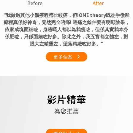
Before
After
我做過其他小顏療程都比較痛，但iONE theory既徒手微雕
療程真係好神奇，竟然完全唔痛! 唔痛之餘仲要有明顯效果，
依家成塊面細咗，身邊嘅人都以為我瘦咗，但係其實我本身
係肥咗，只係面細咗好多。除此之外，我五官都立體左，對
眼大左精靈左，望落精緻咗好多。
更多個案