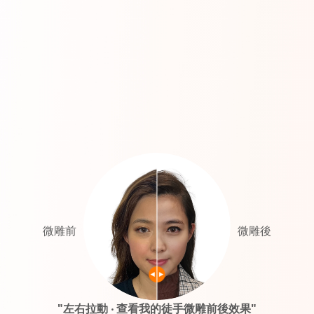
微雕前
微雕後
"左右拉動 ‧ 查看我的徒手微雕前後效果"