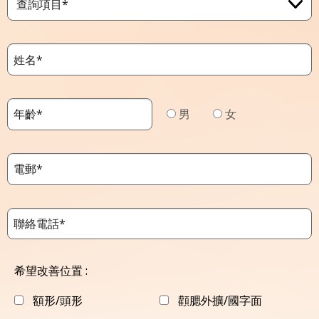
查詢項目*
男
女
希望改善位置 :
額形/頭形
顴腮外擴/國字面