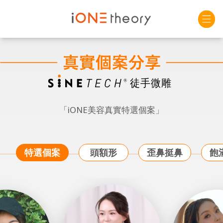
「iONE美容真實特選個案」
特選個案
頭額形
歪鼻挺鼻
飽