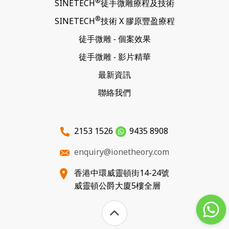
®
SINETECH
徒手微雕
療程及技術
®
SINETECH
技術 X
膠原豐盈療程
徒手微雕
-
個案效果
徒手微雕
-
影片精華
最新資訊
聯絡我們
2153 1526
9435 8908
enquiry@ionetheory.com
香港中環威靈頓街14-24號
威靈頓公爵大廈5樓全層