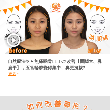
自然療法✨ + 無痛啪骨💆🏻‍♀️ 👉改善【面闊大、鼻
扁平】，五官輪廓變得集中、鼻更挺拔?
更多