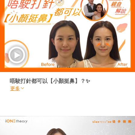
唔駛打針都可以【小顏挺鼻】？✨
更多