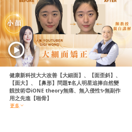
健康新科技大大改善【大細面】、【面歪斜】、
【面大】、【鼻形】問題❣️名人明星追捧自然變
靚技術😍iONE theory無痛、無入侵性✨無副作
用之先進【啪骨】
更多