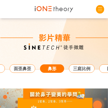
面歪鼻歪
鼻形
三庭比例