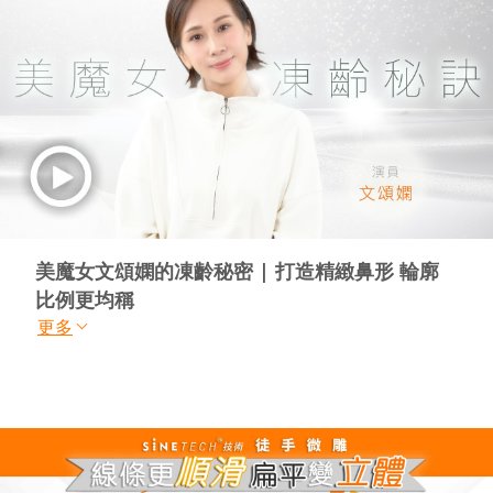
美魔女文頌嫻的凍齡秘密 | 打造精緻鼻形 輪廓
比例更均稱
更多