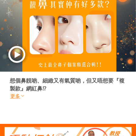
想個鼻靚啲、細緻又有氣質啲，但又唔想要『複
製款』網紅鼻⁉️
更多