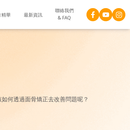
聯絡我們
片精華
最新資訊
& FAQ
該如何透過面骨矯正去改善問題呢？