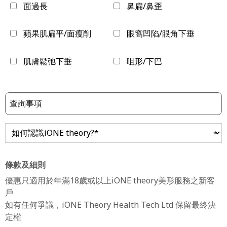
面過長
鼻扁/鼻歪
蘋果肌扁平/面瘦削
眼窩凹陷/眼角下垂
肌膚鬆弛下垂
咀形/下巴
條款及細則
優惠只適用於年滿18歲或以上iONE theory美形服務之新客
戶
如有任何爭議，iONE Theory Health Tech Ltd 保留最終決
定權